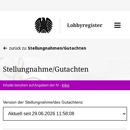
Direk
zum
Men
Lobbyregister
Inhal
öffne
Sie
zurück zu:
Stellungnahmen/Gutachten
befinden
sich
Stellungnahme/Gutachten
hier:
Inhalte beruhen auf Angaben der IV -
Infos
Version der Stellungnahme/des Gutachtens