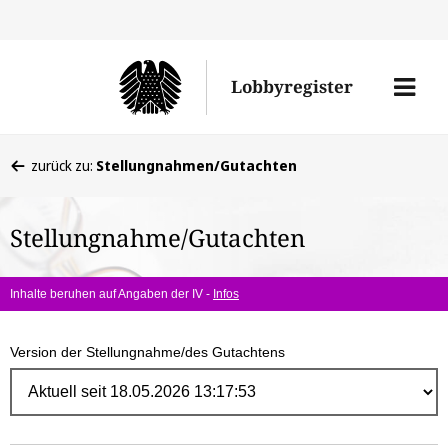
Direk
zum
Men
Lobbyregister
Inhal
öffne
Sie
zurück zu:
Stellungnahmen/Gutachten
befinden
sich
Stellungnahme/Gutachten
hier:
Inhalte beruhen auf Angaben der IV -
Infos
Version der Stellungnahme/des Gutachtens