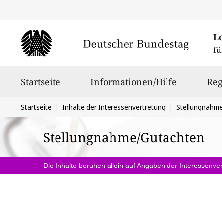
L
fü
Hauptnavigation
Startseite
Informationen/Hilfe
Reg
Sie
Startseite
Inhalte der Interessenvertretung
Stellungnahm
befinden
Stellungnahme/Gutachten
sich
hier:
Die Inhalte beruhen allein auf Angaben der Interessenver