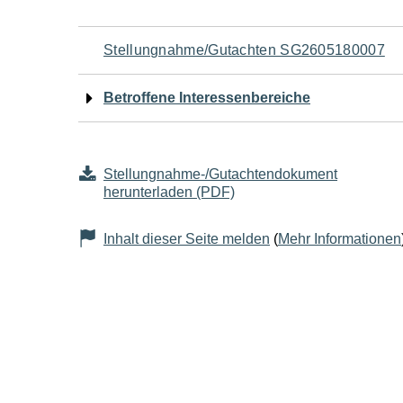
Navigation
Stellungnahme/Gutachten SG2605180007
für
Betroffene Interessenbereiche
den
Seiteninhalt
Stellungnahme-/Gutachtendokument
herunterladen (PDF)
Inhalt dieser Seite melden
(
Mehr Informationen