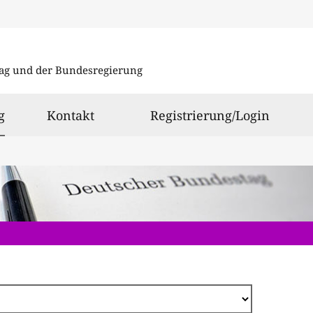
Direkt
zum
ag und der Bundesregierung
Inhalt
ausgewählt
g
Kontakt
Registrierung/Login