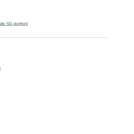
alle SG dorthin]
]
]