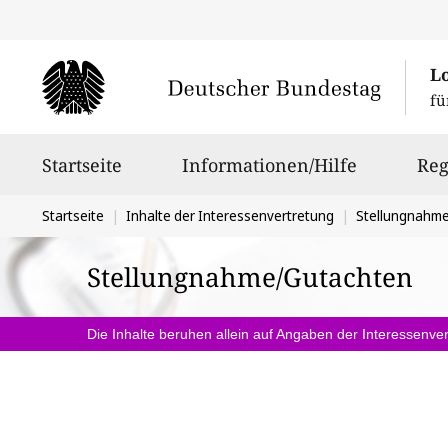
L
fü
Hauptnavigation
Startseite
Informationen/Hilfe
Reg
Sie
Startseite
Inhalte der Interessenvertretung
Stellungnahm
befinden
Stellungnahme/Gutachten
sich
hier:
Die Inhalte beruhen allein auf Angaben der Interessenver