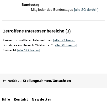
Bundestag
Mitglieder des Bundestages
[alle SG dorthin]
Betroffene Interessenbereiche (3)
Kleine und mittlere Unternehmen
[alle SG hierzu]
Sonstiges im Bereich "Wirtschaft"
[alle SG hierzu]
Zivilrecht
[alle SG hierzu]
Sie
zurück zu:
Stellungnahmen/Gutachten
befinden
sich
hier:
Interne
Hilfe
Kontakt
Newsletter