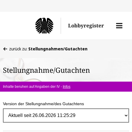
Direk
zum
Men
Lobbyregister
Inhal
öffne
Sie
zurück zu:
Stellungnahmen/Gutachten
befinden
sich
Stellungnahme/Gutachten
hier:
Inhalte beruhen auf Angaben der IV -
Infos
Version der Stellungnahme/des Gutachtens