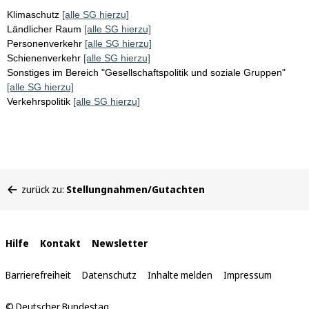
Klimaschutz
[alle SG hierzu]
Ländlicher Raum
[alle SG hierzu]
Personenverkehr
[alle SG hierzu]
Schienenverkehr
[alle SG hierzu]
Sonstiges im Bereich "Gesellschaftspolitik und soziale Gruppen"
[alle SG hierzu]
Verkehrspolitik
[alle SG hierzu]
Sie
zurück zu:
Stellungnahmen/Gutachten
befinden
sich
hier:
Interne
Hilfe
Kontakt
Newsletter
Links
Barrierefreiheit
Datenschutz
Inhalte melden
Impressum
© Deutscher Bundestag