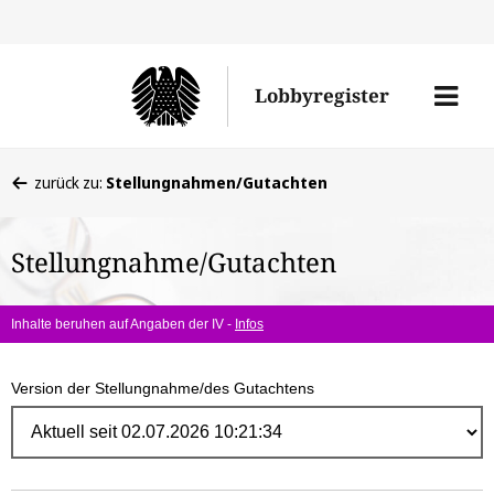
Direk
zum
Men
Lobbyregister
Inhal
öffne
Sie
zurück zu:
Stellungnahmen/Gutachten
befinden
sich
Stellungnahme/Gutachten
hier:
Inhalte beruhen auf Angaben der IV -
Infos
Version der Stellungnahme/des Gutachtens