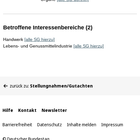
Betroffene Interessenbereiche (2)
Handwerk
[alle SG hierzu]
Lebens- und Genussmittelindustrie
[alle SG hierzu]
Sie
zurück zu:
Stellungnahmen/Gutachten
befinden
sich
hier:
Interne
Hilfe
Kontakt
Newsletter
Links
Barrierefreiheit
Datenschutz
Inhalte melden
Impressum
© Deutscher Bundestag