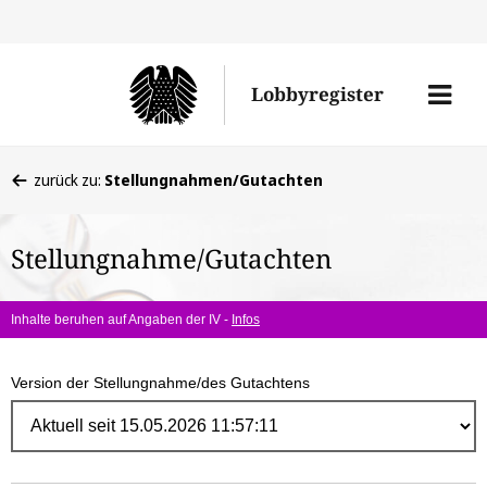
Direk
zum
Men
Lobbyregister
Inhal
öffne
Sie
zurück zu:
Stellungnahmen/Gutachten
befinden
sich
Stellungnahme/Gutachten
hier:
Inhalte beruhen auf Angaben der IV -
Infos
Version der Stellungnahme/des Gutachtens