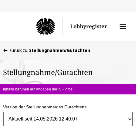
Direk
zum
Men
Lobbyregister
Inhal
öffne
Sie
zurück zu:
Stellungnahmen/Gutachten
befinden
sich
Stellungnahme/Gutachten
hier:
Inhalte beruhen auf Angaben der IV -
Infos
Version der Stellungnahme/des Gutachtens