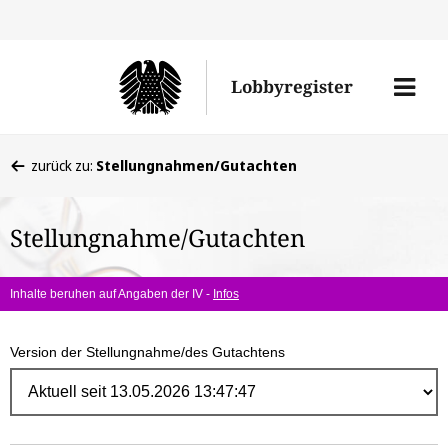
Direk
zum
Men
Lobbyregister
Inhal
öffne
Sie
zurück zu:
Stellungnahmen/Gutachten
befinden
sich
Stellungnahme/Gutachten
hier:
Inhalte beruhen auf Angaben der IV -
Infos
Version der Stellungnahme/des Gutachtens