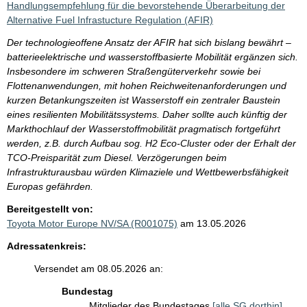
Handlungsempfehlung für die bevorstehende Überarbeitung der
Alternative Fuel Infrastucture Regulation (AFIR)
Der technologieoffene Ansatz der AFIR hat sich bislang bewährt –
batterieelektrische und wasserstoffbasierte Mobilität ergänzen sich.
Insbesondere im schweren Straßengüterverkehr sowie bei
Flottenanwendungen, mit hohen Reichweitenanforderungen und
kurzen Betankungszeiten ist Wasserstoff ein zentraler Baustein
eines resilienten Mobilitätssystems. Daher sollte auch künftig der
Markthochlauf der Wasserstoffmobilität pragmatisch fortgeführt
werden, z.B. durch Aufbau sog. H2 Eco-Cluster oder der Erhalt der
TCO-Preisparität zum Diesel. Verzögerungen beim
Infrastrukturausbau würden Klimaziele und Wettbewerbsfähigkeit
Europas gefährden.
Bereitgestellt von:
Toyota Motor Europe NV/SA (R001075)
am 13.05.2026
Adressatenkreis:
Versendet am 08.05.2026 an:
Bundestag
Mitglieder des Bundestages
[alle SG dorthin]