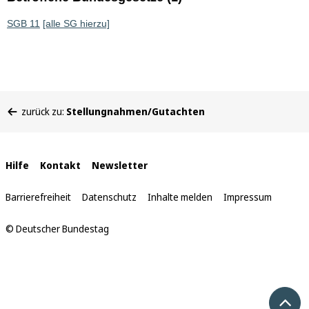
SGB 11
[alle SG hierzu]
Sie
zurück zu:
Stellungnahmen/Gutachten
befinden
sich
hier:
Interne
Hilfe
Kontakt
Newsletter
Links
Barrierefreiheit
Datenschutz
Inhalte melden
Impressum
© Deutscher Bundestag
Nach