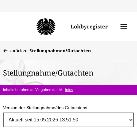
Direk
zum
Men
Lobbyregister
Inhal
öffne
Sie
zurück zu:
Stellungnahmen/Gutachten
befinden
sich
Stellungnahme/Gutachten
hier:
Inhalte beruhen auf Angaben der IV -
Infos
Version der Stellungnahme/des Gutachtens