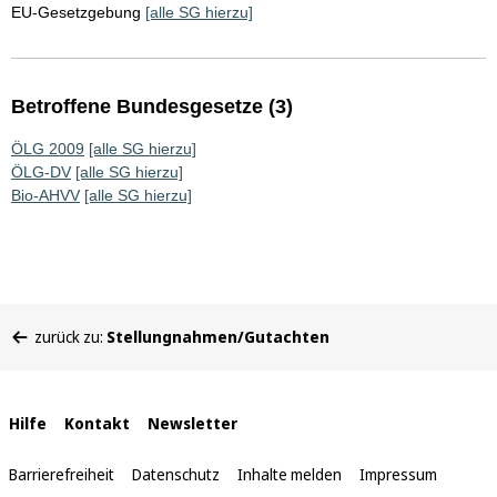
EU-Gesetzgebung
[alle SG hierzu]
Betroffene Bundesgesetze (3)
ÖLG 2009
[alle SG hierzu]
ÖLG-DV
[alle SG hierzu]
Bio-AHVV
[alle SG hierzu]
Sie
zurück zu:
Stellungnahmen/Gutachten
befinden
sich
hier:
Interne
Hilfe
Kontakt
Newsletter
Links
Barrierefreiheit
Datenschutz
Inhalte melden
Impressum