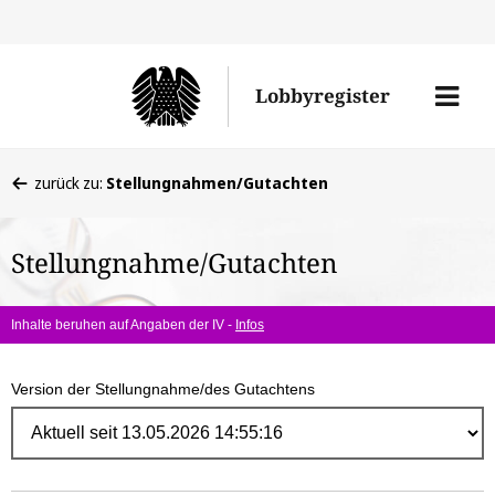
Direk
zum
Men
Lobbyregister
Inhal
öffne
Sie
zurück zu:
Stellungnahmen/Gutachten
befinden
sich
Stellungnahme/Gutachten
hier:
Inhalte beruhen auf Angaben der IV -
Infos
Version der Stellungnahme/des Gutachtens