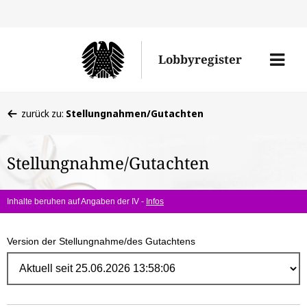
Direk
zum
Men
Lobbyregister
Inhal
öffne
Sie
zurück zu:
Stellungnahmen/Gutachten
befinden
sich
Stellungnahme/Gutachten
hier:
Inhalte beruhen auf Angaben der IV -
Infos
Version der Stellungnahme/des Gutachtens