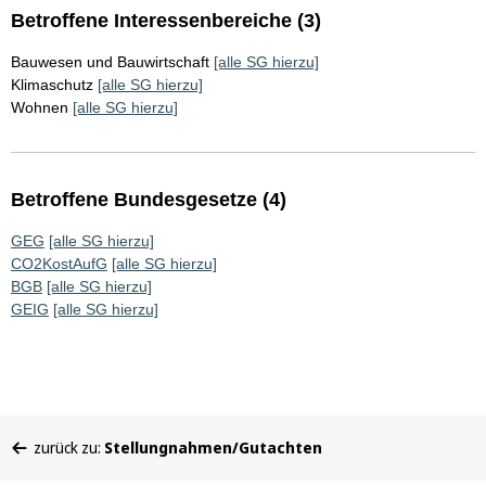
Betroffene Interessenbereiche (3)
Bauwesen und Bauwirtschaft
[alle SG hierzu]
Klimaschutz
[alle SG hierzu]
Wohnen
[alle SG hierzu]
Betroffene Bundesgesetze (4)
GEG
[alle SG hierzu]
CO2KostAufG
[alle SG hierzu]
BGB
[alle SG hierzu]
GEIG
[alle SG hierzu]
Sie
zurück zu:
Stellungnahmen/Gutachten
befinden
sich