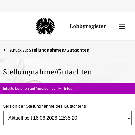
Direk
zum
Men
Lobbyregister
Inhal
öffne
Sie
zurück zu:
Stellungnahmen/Gutachten
befinden
sich
Stellungnahme/Gutachten
hier:
Inhalte beruhen auf Angaben der IV -
Infos
Version der Stellungnahme/des Gutachtens