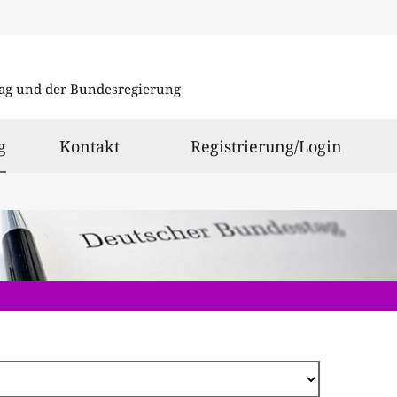
Direkt
zum
ag und der Bundesregierung
Inhalt
ausgewählt
g
Kontakt
Registrierung/Login