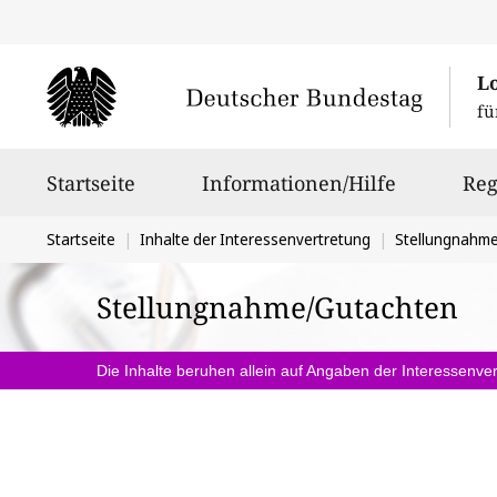
L
fü
Hauptnavigation
Startseite
Informationen/Hilfe
Reg
Sie
Startseite
Inhalte der Interessenvertretung
Stellungnahm
befinden
Stellungnahme/Gutachten
sich
hier:
Die Inhalte beruhen allein auf Angaben der Interessenver