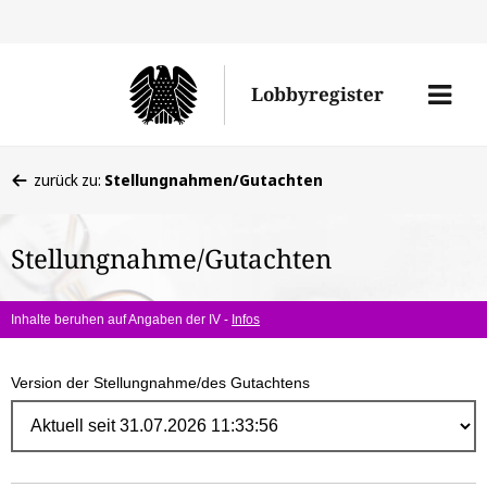
Direk
zum
Men
Lobbyregister
Inhal
öffne
Sie
zurück zu:
Stellungnahmen/Gutachten
befinden
sich
Stellungnahme/Gutachten
hier:
Inhalte beruhen auf Angaben der IV -
Infos
Version der Stellungnahme/des Gutachtens