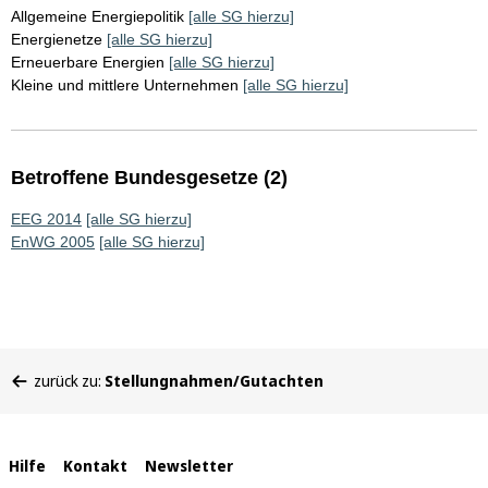
Allgemeine Energiepolitik
[alle SG hierzu]
Energienetze
[alle SG hierzu]
Erneuerbare Energien
[alle SG hierzu]
Kleine und mittlere Unternehmen
[alle SG hierzu]
Betroffene Bundesgesetze (2)
EEG 2014
[alle SG hierzu]
EnWG 2005
[alle SG hierzu]
Sie
zurück zu:
Stellungnahmen/Gutachten
befinden
sich
hier:
Interne
Hilfe
Kontakt
Newsletter