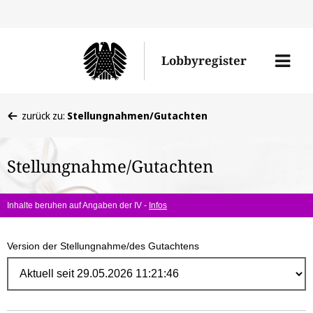
Direk
zum
Men
Lobbyregister
Inhal
öffne
Sie
zurück zu:
Stellungnahmen/Gutachten
befinden
sich
Stellungnahme/Gutachten
hier:
Inhalte beruhen auf Angaben der IV -
Infos
Version der Stellungnahme/des Gutachtens