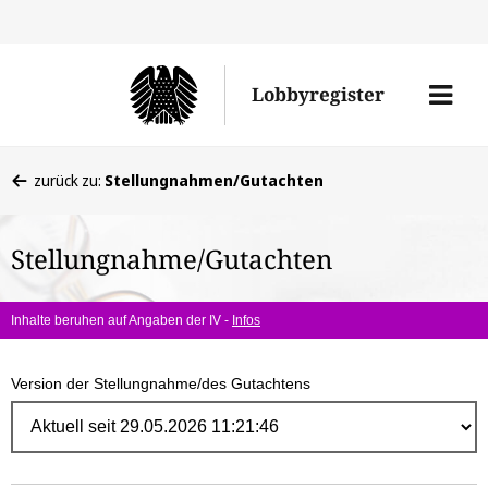
Direk
zum
Men
Lobbyregister
Inhal
öffne
Sie
zurück zu:
Stellungnahmen/Gutachten
befinden
sich
Stellungnahme/Gutachten
hier:
Inhalte beruhen auf Angaben der IV -
Infos
Version der Stellungnahme/des Gutachtens