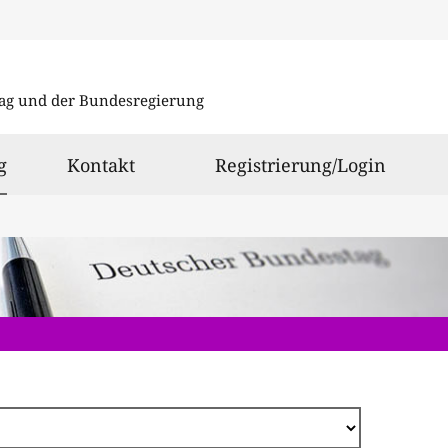
Direkt
zum
ag und der Bundesregierung
Inhalt
ausgewählt
g
Kontakt
Registrierung/Login