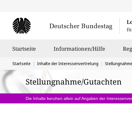
L
fü
Hauptnavigation
Startseite
Informationen/Hilfe
Reg
Sie
Startseite
Inhalte der Interessenvertretung
Stellungnahm
befinden
Stellungnahme/Gutachten
sich
hier:
Die Inhalte beruhen allein auf Angaben der Interessenver