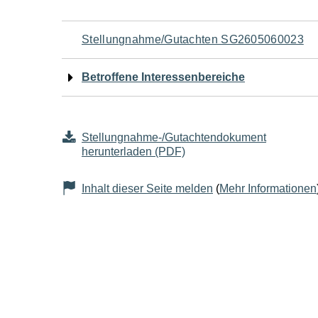
Navigation
Stellungnahme/Gutachten SG2605060023
für
Betroffene Interessenbereiche
den
Seiteninhalt
Stellungnahme-/Gutachtendokument
herunterladen (PDF)
Inhalt dieser Seite melden
(
Mehr Informationen