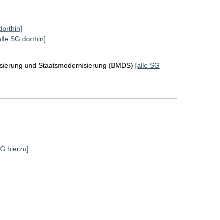
dorthin]
alle SG dorthin]
lisierung und Staatsmodernisierung (BMDS)
[alle SG
SG hierzu]