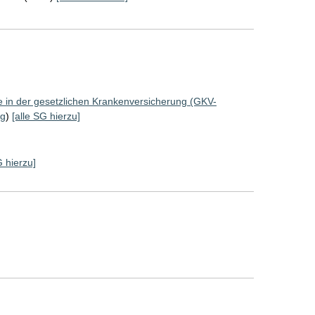
ze in der gesetzlichen Krankenversicherung (GKV-
ng
)
[alle SG hierzu]
G hierzu]