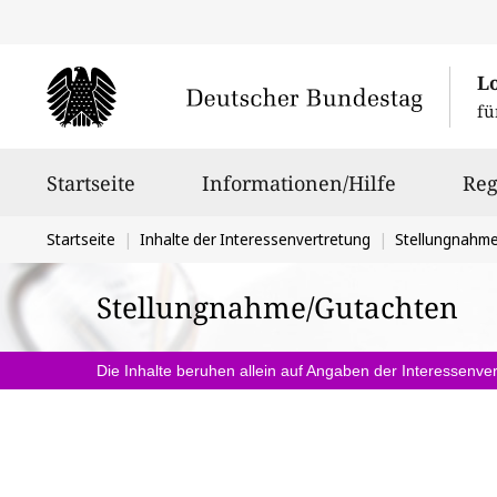
L
fü
Hauptnavigation
Startseite
Informationen/Hilfe
Reg
Sie
Startseite
Inhalte der Interessenvertretung
Stellungnahm
befinden
Stellungnahme/Gutachten
sich
hier:
Die Inhalte beruhen allein auf Angaben der Interessenver