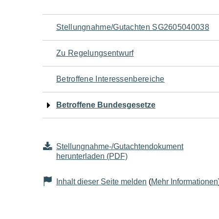
Navigation
Stellungnahme/Gutachten SG2605040038
für
Zu Regelungsentwurf
den
Betroffene Interessenbereiche
Seiteninhalt
Betroffene Bundesgesetze
Stellungnahme-/Gutachtendokument
herunterladen (PDF)
Inhalt dieser Seite melden
(
Mehr Informationen