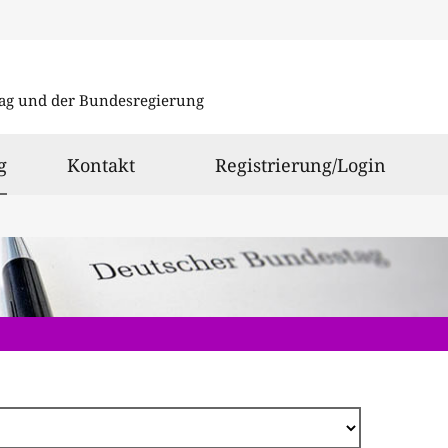
Direkt
zum
ag und der Bundesregierung
Inhalt
ausgewählt
g
Kontakt
Registrierung/Login