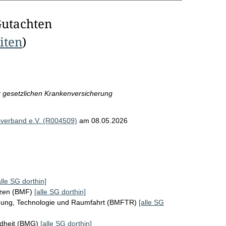
Gutachten
eiten
)
er gesetzlichen Krankenversicherung
sverband e.V. (R004509)
am 08.05.2026
alle SG dorthin]
nzen (BMF)
[alle SG dorthin]
chung, Technologie und Raumfahrt (BMFTR)
[alle SG
ndheit (BMG)
[alle SG dorthin]