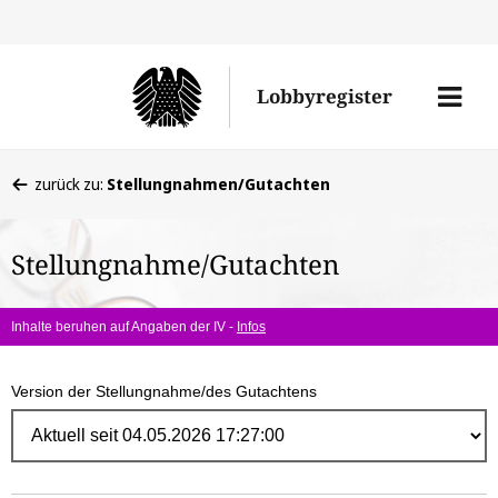
Direk
zum
Men
Lobbyregister
Inhal
öffne
Sie
zurück zu:
Stellungnahmen/Gutachten
befinden
sich
Stellungnahme/Gutachten
hier:
Inhalte beruhen auf Angaben der IV -
Infos
Version der Stellungnahme/des Gutachtens