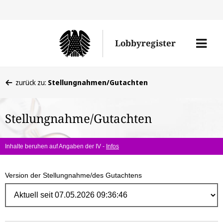
Direk
zum
Men
Lobbyregister
Inhal
öffne
Sie
zurück zu:
Stellungnahmen/Gutachten
befinden
sich
Stellungnahme/Gutachten
hier:
Inhalte beruhen auf Angaben der IV -
Infos
Version der Stellungnahme/des Gutachtens