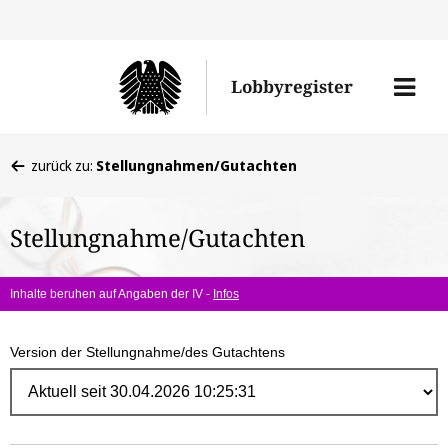
Direk
zum
Men
Lobbyregister
Inhal
öffne
Sie
zurück zu:
Stellungnahmen/Gutachten
befinden
sich
Stellungnahme/Gutachten
hier:
Inhalte beruhen auf Angaben der IV -
Infos
Version der Stellungnahme/des Gutachtens