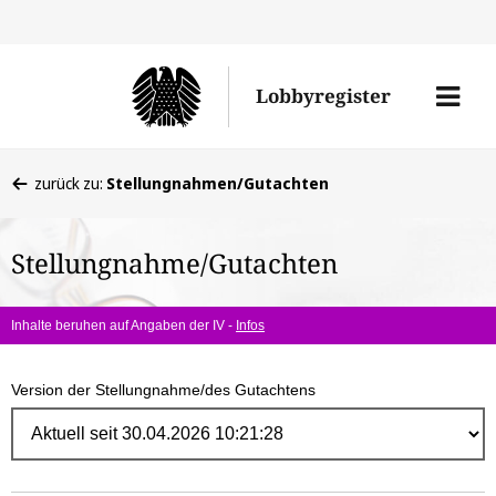
Direk
zum
Men
Lobbyregister
Inhal
öffne
Sie
zurück zu:
Stellungnahmen/Gutachten
befinden
sich
Stellungnahme/Gutachten
hier:
Inhalte beruhen auf Angaben der IV -
Infos
Version der Stellungnahme/des Gutachtens