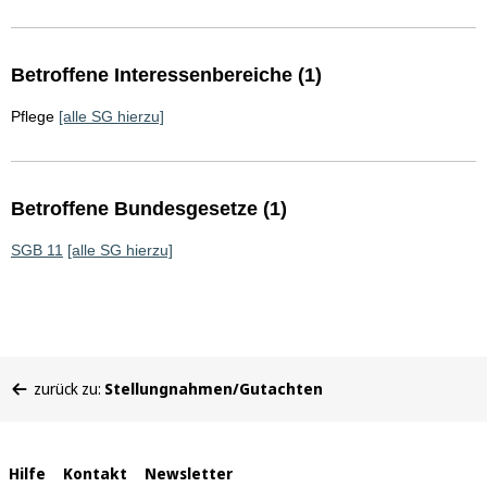
Betroffene Interessenbereiche (1)
Pflege
[alle SG hierzu]
Betroffene Bundesgesetze (1)
SGB 11
[alle SG hierzu]
Sie
zurück zu:
Stellungnahmen/Gutachten
befinden
sich
hier:
Interne
Hilfe
Kontakt
Newsletter