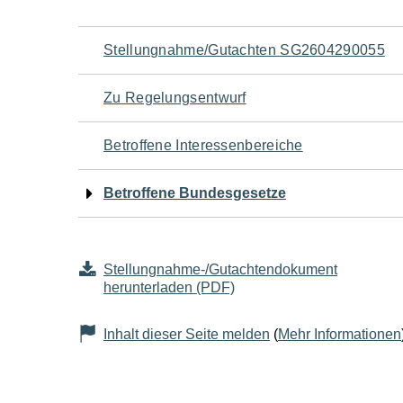
Navigation
Stellungnahme/Gutachten SG2604290055
für
Zu Regelungsentwurf
den
Betroffene Interessenbereiche
Seiteninhalt
Betroffene Bundesgesetze
Stellungnahme-/Gutachtendokument
herunterladen (PDF)
Inhalt dieser Seite melden
(
Mehr Informationen