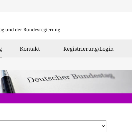
Direkt
zum
ag und der Bundesregierung
Inhalt
ausgewählt
g
Kontakt
Registrierung/Login