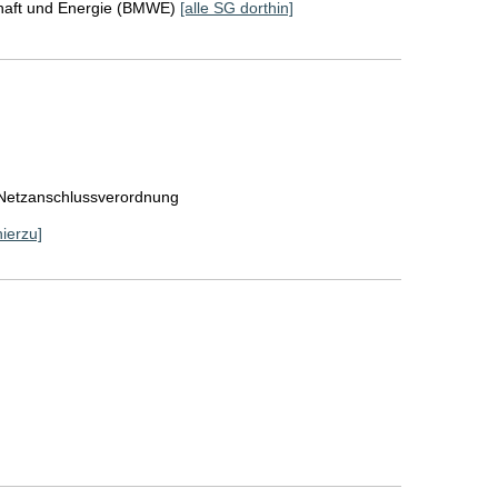
chaft und Energie (BMWE)
[alle SG dorthin]
-Netzanschlussverordnung
hierzu]