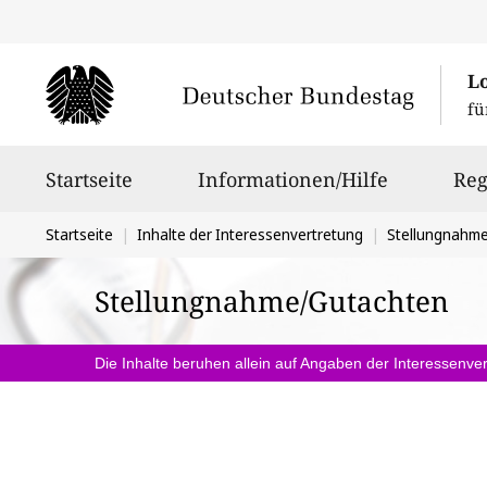
L
fü
Hauptnavigation
Startseite
Informationen/Hilfe
Reg
Sie
Startseite
Inhalte der Interessenvertretung
Stellungnahm
befinden
Stellungnahme/Gutachten
sich
hier:
Die Inhalte beruhen allein auf Angaben der Interessenver