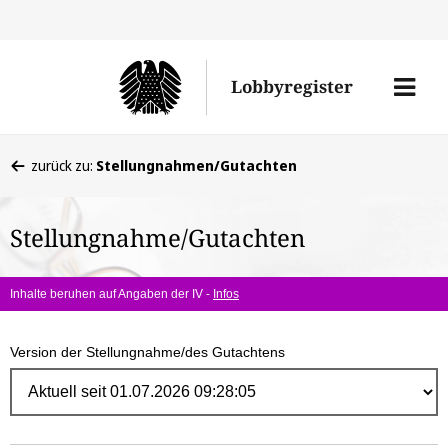
Direk
zum
Men
Lobbyregister
Inhal
öffne
Sie
zurück zu:
Stellungnahmen/Gutachten
befinden
sich
Stellungnahme/Gutachten
hier:
Inhalte beruhen auf Angaben der IV -
Infos
Version der Stellungnahme/des Gutachtens