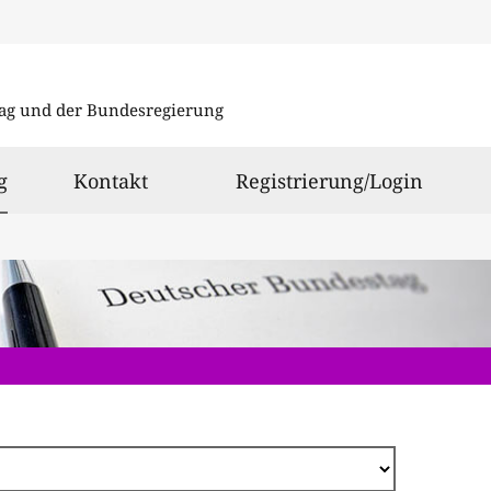
Direkt
zum
ag und der Bundesregierung
Inhalt
ausgewählt
g
Kontakt
Registrierung/Login