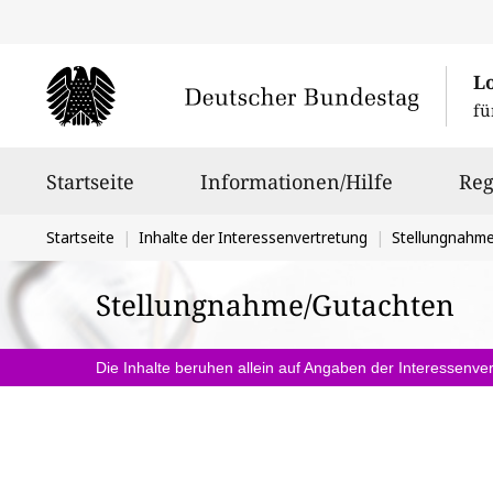
L
fü
Hauptnavigation
Startseite
Informationen/Hilfe
Reg
Sie
Startseite
Inhalte der Interessenvertretung
Stellungnahm
befinden
Stellungnahme/Gutachten
sich
hier:
Die Inhalte beruhen allein auf Angaben der Interessenver