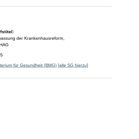
stitel:
npassung der Krankenhausreform,
KHAG
25
terium für Gesundheit (BMG)
[alle SG hierzu]