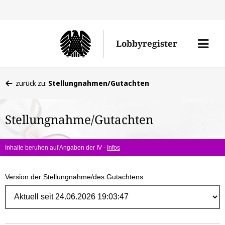
Direk
zum
Men
Lobbyregister
Inhal
öffne
Sie
zurück zu:
Stellungnahmen/Gutachten
befinden
sich
Stellungnahme/Gutachten
hier:
Inhalte beruhen auf Angaben der IV -
Infos
Version der Stellungnahme/des Gutachtens