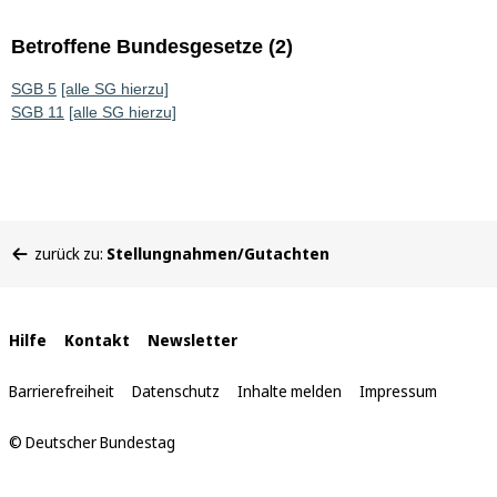
Betroffene Bundesgesetze (2)
SGB 5
[alle SG hierzu]
SGB 11
[alle SG hierzu]
Sie
zurück zu:
Stellungnahmen/Gutachten
befinden
sich
hier:
Interne
Hilfe
Kontakt
Newsletter
Links
Barrierefreiheit
Datenschutz
Inhalte melden
Impressum
© Deutscher Bundestag