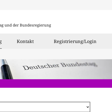
Direkt
zum
ag und der Bundesregierung
Inhalt
ausgewählt
g
Kontakt
Registrierung/Login