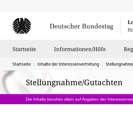
L
fü
Hauptnavigation
Startseite
Informationen/Hilfe
Reg
Sie
Startseite
Inhalte der Interessenvertretung
Stellungnahm
befinden
Stellungnahme/Gutachten
sich
hier:
Die Inhalte beruhen allein auf Angaben der Interessenver