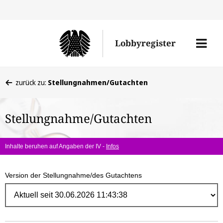
Direk
zum
Men
Lobbyregister
Inhal
öffne
Sie
zurück zu:
Stellungnahmen/Gutachten
befinden
sich
Stellungnahme/Gutachten
hier:
Inhalte beruhen auf Angaben der IV -
Infos
Version der Stellungnahme/des Gutachtens