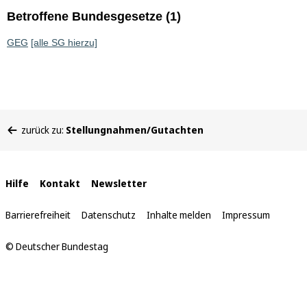
Betroffene Bundesgesetze (1)
GEG
[alle SG hierzu]
Sie
zurück zu:
Stellungnahmen/Gutachten
befinden
sich
hier:
Interne
Hilfe
Kontakt
Newsletter
Links
Barrierefreiheit
Datenschutz
Inhalte melden
Impressum
© Deutscher Bundestag