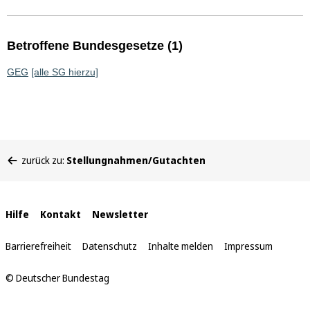
Betroffene Bundesgesetze (1)
GEG
[alle SG hierzu]
Sie
zurück zu:
Stellungnahmen/Gutachten
befinden
sich
hier:
Interne
Hilfe
Kontakt
Newsletter
Links
Barrierefreiheit
Datenschutz
Inhalte melden
Impressum
© Deutscher Bundestag