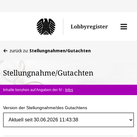
Direk
zum
Men
Lobbyregister
Inhal
öffne
Sie
zurück zu:
Stellungnahmen/Gutachten
befinden
sich
Stellungnahme/Gutachten
hier:
Inhalte beruhen auf Angaben der IV -
Infos
Version der Stellungnahme/des Gutachtens