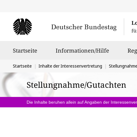
L
fü
Hauptnavigation
Startseite
Informationen/Hilfe
Reg
Sie
Startseite
Inhalte der Interessenvertretung
Stellungnahm
befinden
Stellungnahme/Gutachten
sich
hier:
Die Inhalte beruhen allein auf Angaben der Interessenver