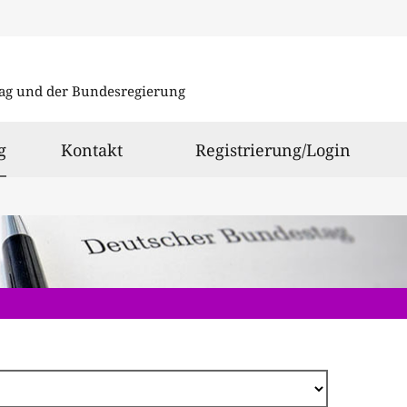
Direkt
zum
ag und der Bundesregierung
Inhalt
ausgewählt
g
Kontakt
Registrierung/Login