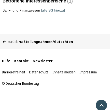
Betroffene Interessenbereiche (1)
Bank- und Finanzwesen
[alle SG hierzu]
Sie
zurück zu:
Stellungnahmen/Gutachten
befinden
sich
hier:
Interne
Hilfe
Kontakt
Newsletter
Links
Barrierefreiheit
Datenschutz
Inhalte melden
Impressum
© Deutscher Bundestag
Nach