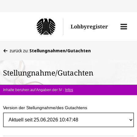
Direk
zum
Men
Lobbyregister
Inhal
öffne
Sie
zurück zu:
Stellungnahmen/Gutachten
befinden
sich
Stellungnahme/Gutachten
hier:
Inhalte beruhen auf Angaben der IV -
Infos
Version der Stellungnahme/des Gutachtens