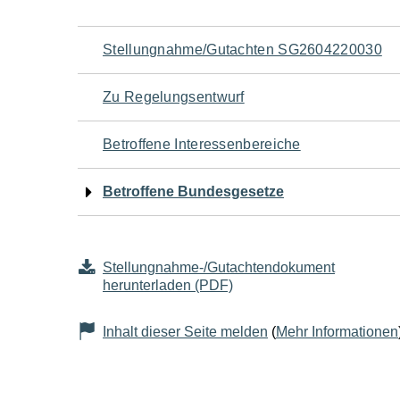
Navigation
Stellungnahme/Gutachten SG2604220030
für
Zu Regelungsentwurf
den
Betroffene Interessenbereiche
Seiteninhalt
Betroffene Bundesgesetze
Stellungnahme-/Gutachtendokument
herunterladen (PDF)
Inhalt dieser Seite melden
(
Mehr Informationen