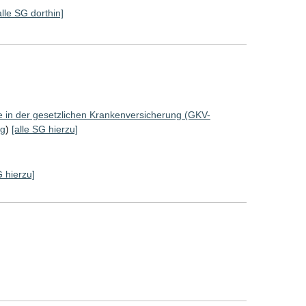
alle SG dorthin]
ze in der gesetzlichen Krankenversicherung (GKV-
ng
)
[alle SG hierzu]
G hierzu]