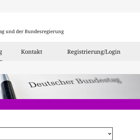
Direkt
zum
ag und der Bundesregierung
Inhalt
ausgewählt
g
Kontakt
Registrierung/Login