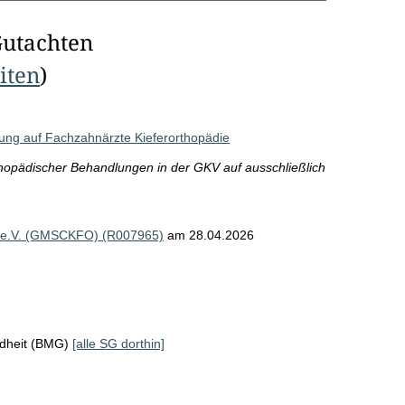
Gutachten
eiten
)
ng auf Fachzahnärzte Kieferorthopädie
opädischer Behandlungen in der GKV auf ausschließlich
ie e.V. (GMSCKFO) (R007965)
am 28.04.2026
ndheit (BMG)
[alle SG dorthin]