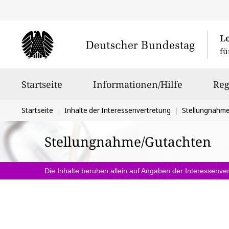
L
fü
Hauptnavigation
Startseite
Informationen/Hilfe
Reg
Sie
Startseite
Inhalte der Interessenvertretung
Stellungnahm
befinden
Stellungnahme/Gutachten
sich
hier:
Die Inhalte beruhen allein auf Angaben der Interessenver