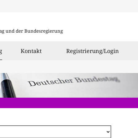
Direkt
zum
ag und der Bundesregierung
Inhalt
ausgewählt
g
Kontakt
Registrierung/Login