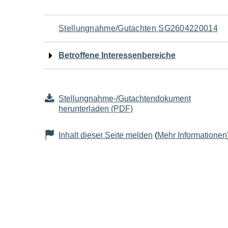
Navigation
Stellungnahme/Gutachten SG2604220014
für
Betroffene Interessenbereiche
den
Seiteninhalt
Stellungnahme-/Gutachtendokument
herunterladen (PDF)
Inhalt dieser Seite melden
(
Mehr Informationen