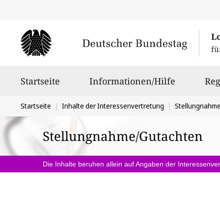
L
fü
Hauptnavigation
Startseite
Informationen/Hilfe
Reg
Sie
Startseite
Inhalte der Interessenvertretung
Stellungnahm
befinden
Stellungnahme/Gutachten
sich
hier:
Die Inhalte beruhen allein auf Angaben der Interessenver