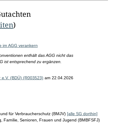
Gutachten
eiten
)
he im AGG verankern
nventionen enthält das AGG nicht das
GG ist entsprechend zu ergänzen.
 e.V. (BDÜ) (R003523)
am 22.04.2026
z und für Verbraucherschutz (BMJV)
[alle SG dorthin]
ng, Familie, Senioren, Frauen und Jugend (BMBFSFJ)