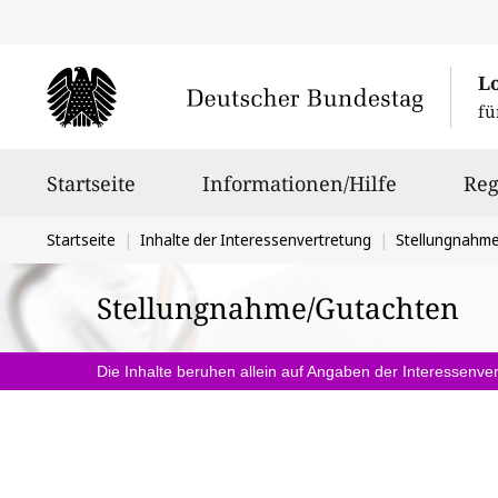
L
fü
Hauptnavigation
Startseite
Informationen/Hilfe
Reg
Sie
Startseite
Inhalte der Interessenvertretung
Stellungnahm
befinden
Stellungnahme/Gutachten
sich
hier:
Die Inhalte beruhen allein auf Angaben der Interessenver