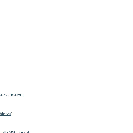
]
lle SG hierzu]
hierzu]
[alle SG hierzu]