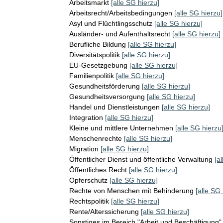
Arbeitsmarkt
[alle SG hierzu]
Arbeitsrecht/Arbeitsbedingungen
[alle SG hierzu]
Asyl und Flüchtlingsschutz
[alle SG hierzu]
Ausländer- und Aufenthaltsrecht
[alle SG hierzu]
Berufliche Bildung
[alle SG hierzu]
Diversitätspolitik
[alle SG hierzu]
EU-Gesetzgebung
[alle SG hierzu]
Familienpolitik
[alle SG hierzu]
Gesundheitsförderung
[alle SG hierzu]
Gesundheitsversorgung
[alle SG hierzu]
Handel und Dienstleistungen
[alle SG hierzu]
Integration
[alle SG hierzu]
Kleine und mittlere Unternehmen
[alle SG hierzu
Menschenrechte
[alle SG hierzu]
Migration
[alle SG hierzu]
Öffentlicher Dienst und öffentliche Verwaltung
[a
Öffentliches Recht
[alle SG hierzu]
Opferschutz
[alle SG hierzu]
Rechte von Menschen mit Behinderung
[alle SG 
Rechtspolitik
[alle SG hierzu]
Rente/Alterssicherung
[alle SG hierzu]
Sonstiges im Bereich "Arbeit und Beschäftigung"