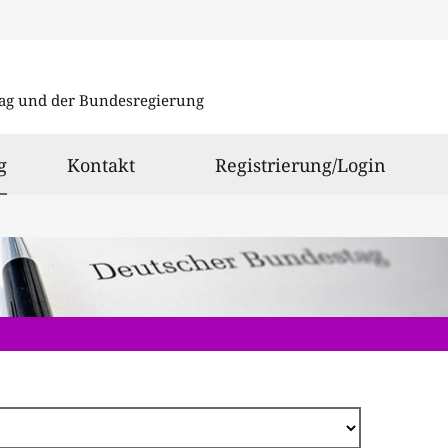
Direkt
zum
ag und der Bundesregierung
Inhalt
ausgewählt
g
Kontakt
Registrierung/Login