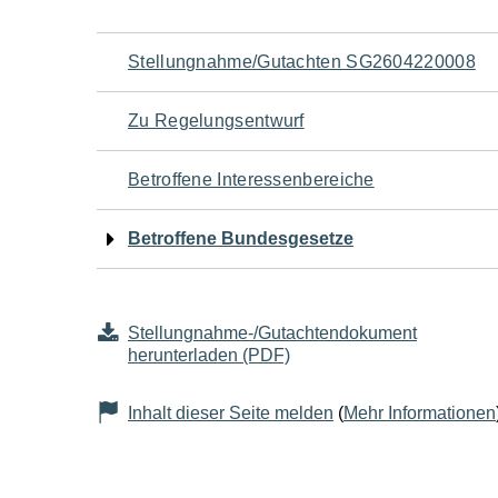
Navigation
Stellungnahme/Gutachten SG2604220008
für
Zu Regelungsentwurf
den
Betroffene Interessenbereiche
Seiteninhalt
Betroffene Bundesgesetze
Stellungnahme-/Gutachtendokument
herunterladen (PDF)
Inhalt dieser Seite melden
(
Mehr Informationen