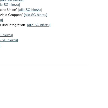
lle SG hierzu]
sche Union"
[alle SG hierzu]
oziale Gruppen"
[alle SG hierzu]
u]
k und Integration"
[alle SG hierzu]
G hierzu]
le SG hierzu]
]