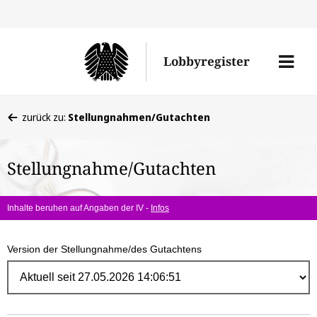
Direk
zum
Men
Lobbyregister
Inhal
öffne
Sie
zurück zu:
Stellungnahmen/Gutachten
befinden
sich
Stellungnahme/Gutachten
hier:
Inhalte beruhen auf Angaben der IV -
Infos
Version der Stellungnahme/des Gutachtens