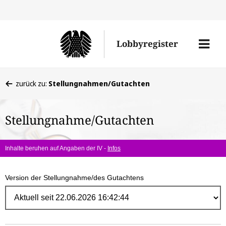
Direk
zum
Men
Lobbyregister
Inhal
öffne
Sie
zurück zu:
Stellungnahmen/Gutachten
befinden
sich
Stellungnahme/Gutachten
hier:
Inhalte beruhen auf Angaben der IV -
Infos
Version der Stellungnahme/des Gutachtens