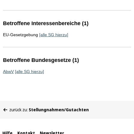
Betroffene Interessenbereiche (1)
EU-Gesetzgebung
[alle SG hierzu]
Betroffene Bundesgesetze (1)
AbwV
[alle SG hierzu]
Sie
zurück zu:
Stellungnahmen/Gutachten
befinden
sich
hier:
Hilfe
Kontakt
Newsletter