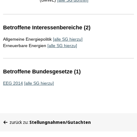
(BMWE)
[alle SG dorthin]
Betroffene Interessenbereiche (2)
Allgemeine Energiepolitik
[alle SG hierzu]
Erneuerbare Energien
[alle SG hierzu]
Betroffene Bundesgesetze (1)
EEG 2014
[alle SG hierzu]
Sie
zurück zu:
Stellungnahmen/Gutachten
befinden
sich