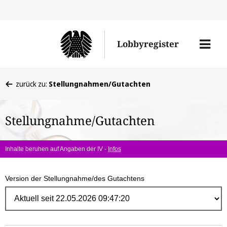
Direk
zum
Men
Lobbyregister
Inhal
öffne
Sie
zurück zu:
Stellungnahmen/Gutachten
befinden
sich
Stellungnahme/Gutachten
hier:
Inhalte beruhen auf Angaben der IV -
Infos
Version der Stellungnahme/des Gutachtens