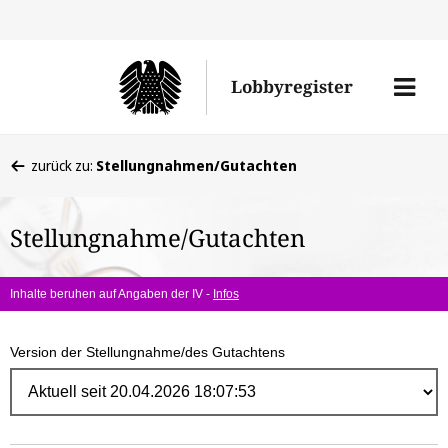
Direk
zum
Men
Lobbyregister
Inhal
öffne
Sie
zurück zu:
Stellungnahmen/Gutachten
befinden
sich
Stellungnahme/Gutachten
hier:
Inhalte beruhen auf Angaben der IV -
Infos
Version der Stellungnahme/des Gutachtens