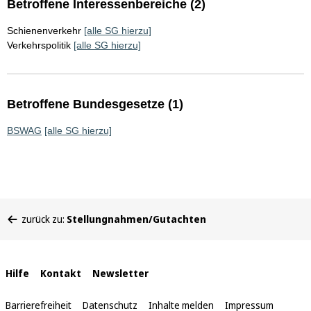
Betroffene Interessenbereiche (2)
Schienenverkehr
[alle SG hierzu]
Verkehrspolitik
[alle SG hierzu]
Betroffene Bundesgesetze (1)
BSWAG
[alle SG hierzu]
Sie
zurück zu:
Stellungnahmen/Gutachten
befinden
sich
hier:
Interne
Hilfe
Kontakt
Newsletter
Links
Barrierefreiheit
Datenschutz
Inhalte melden
Impressum