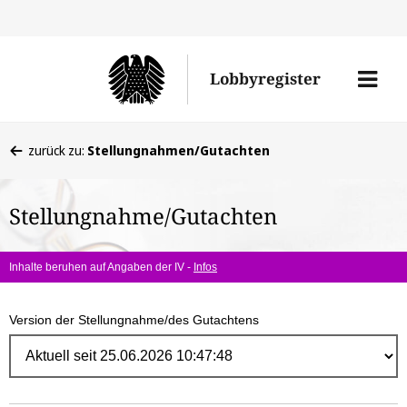
Direk
zum
Men
Lobbyregister
Inhal
öffne
Sie
zurück zu:
Stellungnahmen/Gutachten
befinden
sich
Stellungnahme/Gutachten
hier:
Inhalte beruhen auf Angaben der IV -
Infos
Version der Stellungnahme/des Gutachtens