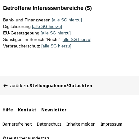
Betroffene Interessenbereiche (5)
Bank- und Finanzwesen
[alle SG hierzu]
Digitalisierung
[alle SG hierzu]
EU-Gesetzgebung
[alle SG hierzu]
Sonstiges im Bereich "Recht"
[alle SG hierzu]
Verbraucherschutz
[alle SG hierzu]
Sie
zurück zu:
Stellungnahmen/Gutachten
befinden
sich
hier:
Interne
Hilfe
Kontakt
Newsletter
Links
Barrierefreiheit
Datenschutz
Inhalte melden
Impressum
© Deutscher Bundestag