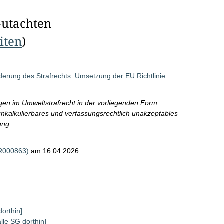
Gutachten
eiten
)
erung des Strafrechts. Umsetzung der EU Richtlinie
n im Umweltstrafrecht in der vorliegenden Form.
unkalkulierbares und verfassungsrechtlich unakzeptables
ung.
(R000863)
am 16.04.2026
dorthin]
alle SG dorthin]