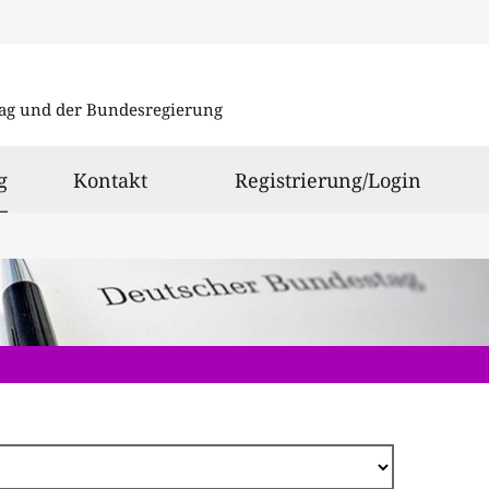
Direkt
zum
ag und der Bundesregierung
Inhalt
ausgewählt
g
Kontakt
Registrierung/Login