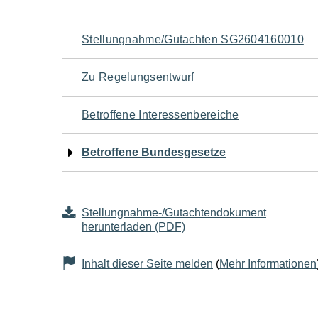
Navigation
Stellungnahme/Gutachten SG2604160010
für
Zu Regelungsentwurf
den
Betroffene Interessenbereiche
Seiteninhalt
Betroffene Bundesgesetze
Stellungnahme-/Gutachtendokument
herunterladen (PDF)
Inhalt dieser Seite melden
(
Mehr Informationen