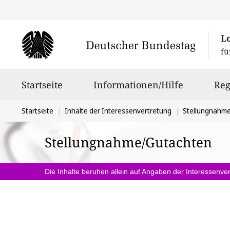
L
fü
Hauptnavigation
Startseite
Informationen/Hilfe
Reg
Sie
Startseite
Inhalte der Interessenvertretung
Stellungnahm
befinden
Stellungnahme/Gutachten
sich
hier:
Die Inhalte beruhen allein auf Angaben der Interessenver