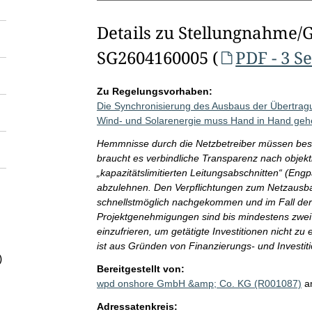
Details zu Stellungnahme/
SG2604160005 (
PDF - 3 S
Zu Regelungsvorhaben:
Die Synchronisierung des Ausbaus der Übertragu
Wind- und Solarenergie muss Hand in Hand geh
Hemmnisse durch die Netzbetreiber müssen bese
braucht es verbindliche Transparenz nach objekt
„kapazitätslimitierten Leitungsabschnitten“ (Engp
abzulehnen. Den Verpflichtungen zum Netzausb
schnellstmöglich nachgekommen und im Fall der 
Projektgenehmigungen sind bis mindestens zwei 
einzufrieren, um getätigte Investitionen nicht z
ist aus Gründen von Finanzierungs- und Investit
)
Bereitgestellt von:
wpd onshore GmbH &amp; Co. KG (R001087)
a
Adressatenkreis: