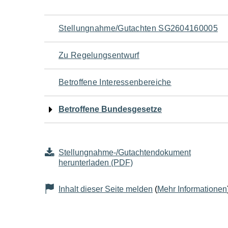
Navigation
Stellungnahme/Gutachten SG2604160005
für
Zu Regelungsentwurf
den
Betroffene Interessenbereiche
Seiteninhalt
Betroffene Bundesgesetze
Stellungnahme-/Gutachtendokument
herunterladen (PDF)
Inhalt dieser Seite melden
(
Mehr Informationen