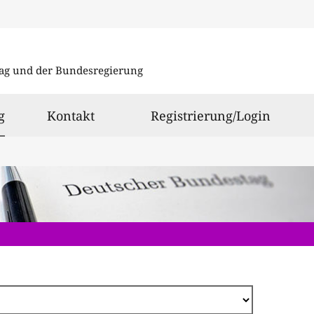
Direkt
zum
ag und der Bundesregierung
Inhalt
ausgewählt
g
Kontakt
Registrierung/Login