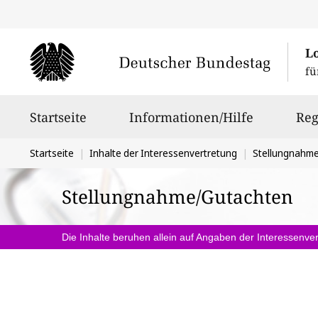
L
fü
Hauptnavigation
Startseite
Informationen/Hilfe
Reg
Sie
Startseite
Inhalte der Interessenvertretung
Stellungnahm
befinden
Stellungnahme/Gutachten
sich
hier:
Die Inhalte beruhen allein auf Angaben der Interessenver