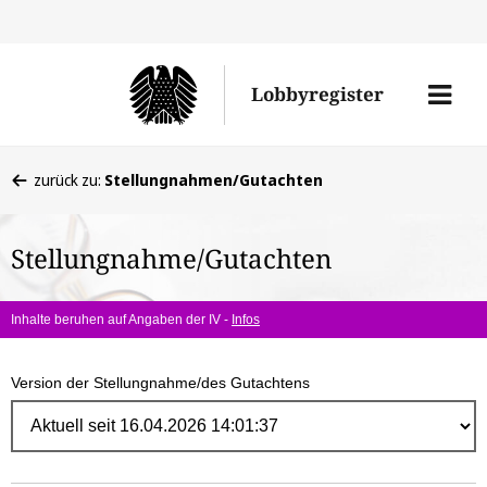
Direk
zum
Men
Lobbyregister
Inhal
öffne
Sie
zurück zu:
Stellungnahmen/Gutachten
befinden
sich
Stellungnahme/Gutachten
hier:
Inhalte beruhen auf Angaben der IV -
Infos
Version der Stellungnahme/des Gutachtens