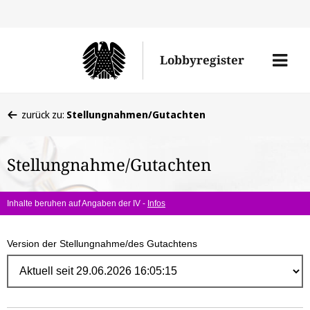
Direk
zum
Men
Lobbyregister
Inhal
öffne
Sie
zurück zu:
Stellungnahmen/Gutachten
befinden
sich
Stellungnahme/Gutachten
hier:
Inhalte beruhen auf Angaben der IV -
Infos
Version der Stellungnahme/des Gutachtens