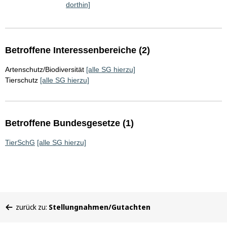
dorthin]
Betroffene Interessenbereiche (2)
Artenschutz/Biodiversität
[alle SG hierzu]
Tierschutz
[alle SG hierzu]
Betroffene Bundesgesetze (1)
TierSchG
[alle SG hierzu]
Sie
zurück zu:
Stellungnahmen/Gutachten
befinden
sich