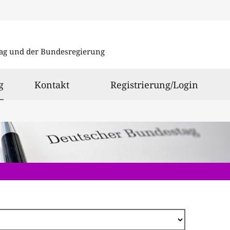
Direkt
zum
ag und der Bundesregierung
Inhalt
ausgewählt
g
Kontakt
Registrierung/Login