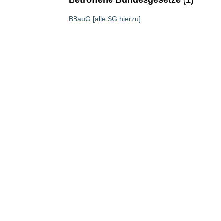
Betroffene Bundesgesetze (1)
BBauG
[alle SG hierzu]