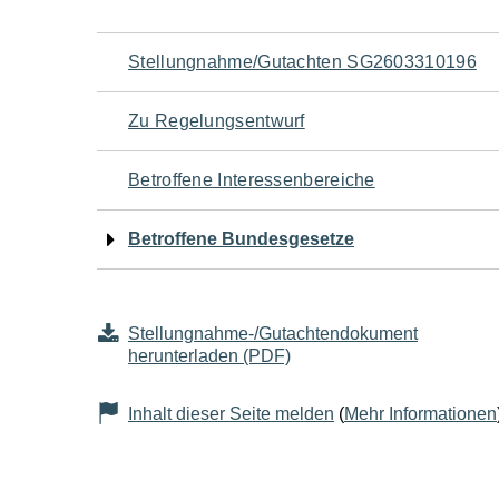
Navigation
Stellungnahme/Gutachten SG2603310196
für
Zu Regelungsentwurf
den
Betroffene Interessenbereiche
Seiteninhalt
Betroffene Bundesgesetze
Stellungnahme-/Gutachtendokument
herunterladen (PDF)
Inhalt dieser Seite melden
(
Mehr Informationen