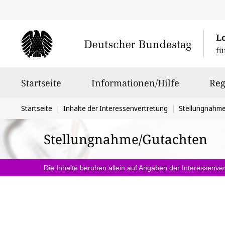
L
fü
Hauptnavigation
Startseite
Informationen/Hilfe
Reg
Sie
Startseite
Inhalte der Interessenvertretung
Stellungnahm
befinden
Stellungnahme/Gutachten
sich
hier:
Die Inhalte beruhen allein auf Angaben der Interessenver