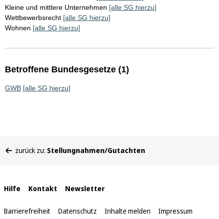
Kleine und mittlere Unternehmen
[alle SG hierzu]
Wettbewerbsrecht
[alle SG hierzu]
Wohnen
[alle SG hierzu]
Betroffene Bundesgesetze (1)
GWB
[alle SG hierzu]
Sie
zurück zu:
Stellungnahmen/Gutachten
befinden
sich
hier:
Interne
Hilfe
Kontakt
Newsletter
Links
Barrierefreiheit
Datenschutz
Inhalte melden
Impressum