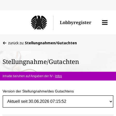
Direk
zum
Men
Lobbyregister
Inhal
öffne
Sie
zurück zu:
Stellungnahmen/Gutachten
befinden
sich
Stellungnahme/Gutachten
hier:
Inhalte beruhen auf Angaben der IV -
Infos
Version der Stellungnahme/des Gutachtens