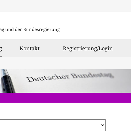
Direkt
zum
ag und der Bundesregierung
Inhalt
ausgewählt
g
Kontakt
Registrierung/Login