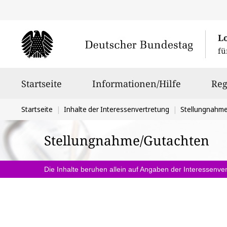
L
fü
Hauptnavigation
Startseite
Informationen/Hilfe
Reg
Sie
Startseite
Inhalte der Interessenvertretung
Stellungnahm
befinden
Stellungnahme/Gutachten
sich
hier:
Die Inhalte beruhen allein auf Angaben der Interessenver