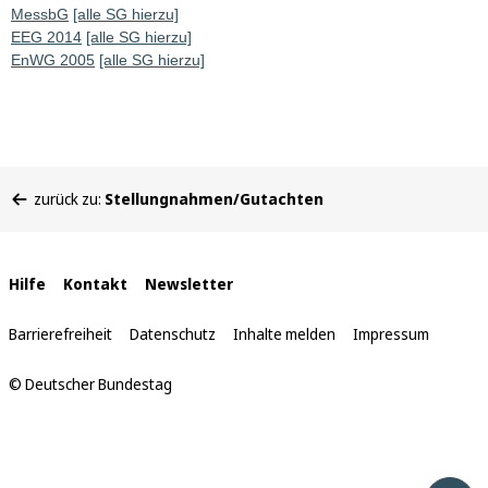
MessbG
[alle SG hierzu]
EEG 2014
[alle SG hierzu]
EnWG 2005
[alle SG hierzu]
Sie
zurück zu:
Stellungnahmen/Gutachten
befinden
sich
hier:
Interne
Hilfe
Kontakt
Newsletter
Links
Barrierefreiheit
Datenschutz
Inhalte melden
Impressum
© Deutscher Bundestag