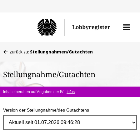
Direk
zum
Men
Lobbyregister
Inhal
öffne
Sie
zurück zu:
Stellungnahmen/Gutachten
befinden
sich
Stellungnahme/Gutachten
hier:
Inhalte beruhen auf Angaben der IV -
Infos
Version der Stellungnahme/des Gutachtens