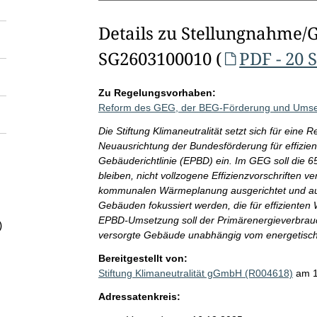
Details zu Stellungnahme/
SG2603100010 (
PDF - 20 
Zu Regelungsvorhaben:
Reform des GEG, der BEG-Förderung und Umset
Die Stiftung Klimaneutralität setzt sich für ei
Neuausrichtung der Bundesförderung für effizie
Gebäuderichtlinie (EPBD) ein. Im GEG soll die 
bleiben, nicht vollzogene Effizienzvorschriften 
kommunalen Wärmeplanung ausgerichtet und au
Gebäuden fokussiert werden, die für effiziente
EPBD-Umsetzung soll der Primärenergieverbrauc
)
versorgte Gebäude unabhängig vom energetische
Bereitgestellt von:
Stiftung Klimaneutralität gGmbH (R004618)
am 1
Adressatenkreis: