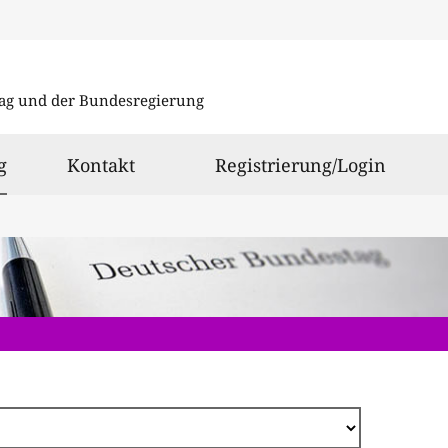
Direkt
zum
ag und der Bundesregierung
Inhalt
ausgewählt
g
Kontakt
Registrierung/Login