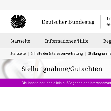
L
fü
Hauptnavigation
Startseite
Informationen/Hilfe
Reg
Sie
Startseite
Inhalte der Interessenvertretung
Stellungnahm
befinden
Stellungnahme/Gutachten
sich
hier:
Die Inhalte beruhen allein auf Angaben der Interessenver